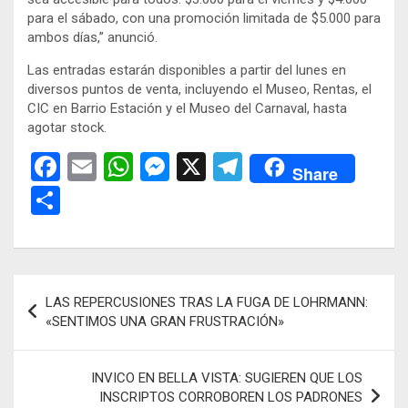
para el sábado, con una promoción limitada de $5.000 para
ambos días,” anunció.
Las entradas estarán disponibles a partir del lunes en
diversos puntos de venta, incluyendo el Museo, Rentas, el
CIC en Barrio Estación y el Museo del Carnaval, hasta
agotar stock.
F
E
W
M
X
T
Share
a
m
h
es
el
C
ce
ail
at
se
e
o
b
s
n
gr
m
o
A
g
a
p
Navegación
LAS REPERCUSIONES TRAS LA FUGA DE LOHRMANN:
o
p
er
m
ar
de
«SENTIMOS UNA GRAN FRUSTRACIÓN»
k
p
tir
entradas
INVICO EN BELLA VISTA: SUGIEREN QUE LOS
INSCRIPTOS CORROBOREN LOS PADRONES