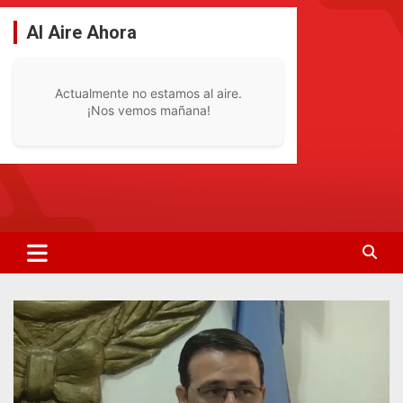
Saltar
al
Al Aire Ahora
contenido
Actualmente no estamos al aire.
¡Nos vemos mañana!
La Radio De Tu Ciudad
Radio Bella Vista 92.1