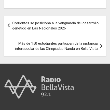
ce
ail
at
se
e
o
b
s
n
gr
m
o
A
g
a
p
Navegación
Corrientes se posiciona a la vanguardia del desarrollo
o
p
er
m
ar
de
genético en Las Nacionales 2026
k
p
tir
entradas
Más de 150 estudiantes participan de la instancia
interescolar de las Olimpiadas Ñandú en Bella Vista