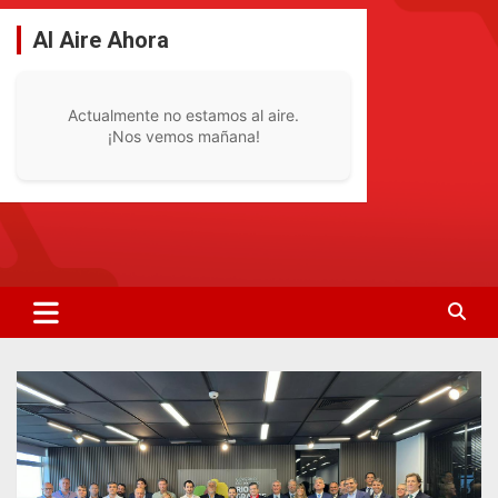
Saltar
al
Al Aire Ahora
contenido
Actualmente no estamos al aire.
¡Nos vemos mañana!
La Radio De Tu Ciudad
Radio Bella Vista 92.1