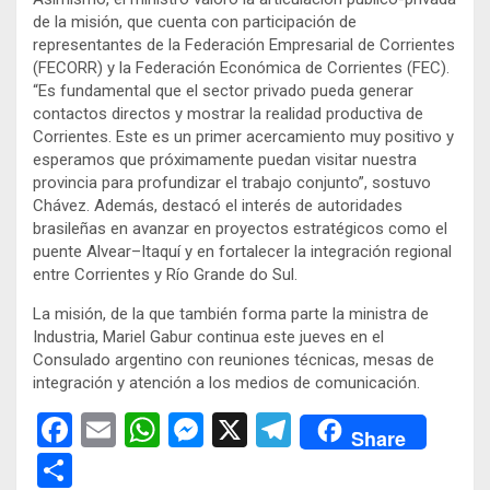
de la misión, que cuenta con participación de
representantes de la Federación Empresarial de Corrientes
(FECORR) y la Federación Económica de Corrientes (FEC).
“Es fundamental que el sector privado pueda generar
contactos directos y mostrar la realidad productiva de
Corrientes. Este es un primer acercamiento muy positivo y
esperamos que próximamente puedan visitar nuestra
provincia para profundizar el trabajo conjunto”, sostuvo
Chávez. Además, destacó el interés de autoridades
brasileñas en avanzar en proyectos estratégicos como el
puente Alvear–Itaquí y en fortalecer la integración regional
entre Corrientes y Río Grande do Sul.
La misión, de la que también forma parte la ministra de
Industria, Mariel Gabur continua este jueves en el
Consulado argentino con reuniones técnicas, mesas de
integración y atención a los medios de comunicación.
F
E
W
M
X
T
Share
a
m
h
es
el
C