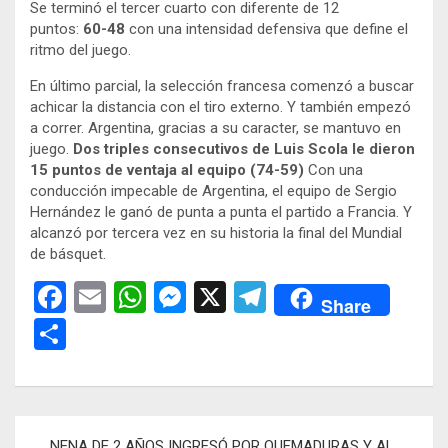
Se terminó el tercer cuarto con diferente de 12
puntos:
60-48
con una intensidad defensiva que define el
ritmo del juego.
En último parcial, la selección francesa comenzó a buscar
achicar la distancia con el tiro externo. Y también empezó
a correr. Argentina, gracias a su caracter, se mantuvo en
juego.
Dos triples consecutivos de Luis Scola le dieron
15 puntos de ventaja al equipo (74-59)
Con una
conducción impecable de Argentina, el equipo de Sergio
Hernández le ganó de punta a punta el partido a Francia. Y
alcanzó por tercera vez en su historia la final del Mundial
de básquet.
F
E
W
M
X
T
Share
a
m
h
es
el
C
ce
ail
at
se
e
o
b
s
n
gr
m
o
A
g
a
p
Navegación
NENA DE 2 AÑOS INGRESÓ POR QUEMADURAS Y AL