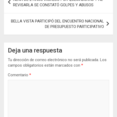
o
p
er
m
ar
de
REVISARLA SE CONSTATÓ GOLPES Y ABUSOS
k
p
tir
entradas
BELLA VISTA PARTICIPÓ DEL ENCUENTRO NACIONAL
DE PRESUPUESTO PARTICIPATIVO
Deja una respuesta
Tu dirección de correo electrónico no será publicada.
Los
campos obligatorios están marcados con
*
Comentario
*