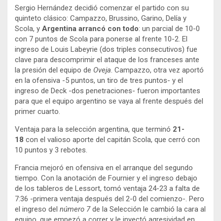
Sergio Hernández decidió comenzar el partido con su
quinteto clásico: Campazzo, Brussino, Garino, Delía y
Scola, y
Argentina arrancó con todo
: un parcial de 10-0
con 7 puntos de Scola para ponerse al frente 10-2. El
ingreso de Louis Labeyrie (dos triples consecutivos) fue
clave para descomprimir el ataque de los franceses ante
la presión del equipo de
Oveja
. Campazzo, otra vez aportó
en la ofensiva -5 puntos, un tiro de tres puntos- y el
ingreso de Deck -dos penetraciones- fueron importantes
para que el equipo argentino se vaya al frente después del
primer cuarto.
Ventaja para la selección argentina, que terminó
21-
18
con el valioso aporte del capitán Scola, que cerró con
10 puntos y 3 rebotes.
Francia mejoró en ofensiva en el arranque del segundo
tiempo. Con la anotación de Fournier y el ingreso debajo
de los tableros de Lessort, tomó ventaja 24-23 a falta de
7:36 -primera ventaja después del 2-0 del comienzo-. Pero
el ingreso del
número 7
de la Selección le cambió la cara al
equipo, que empezó a correr y le inyectó agresividad en