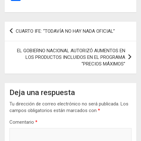
ce
ail
at
se
e
o
b
s
n
gr
m
o
A
g
a
p
Navegación
CUARTO IFE: “TODAVÍA NO HAY NADA OFICIAL”
o
p
er
m
ar
de
k
p
tir
entradas
EL GOBIERNO NACIONAL AUTORIZÓ AUMENTOS EN
LOS PRODUCTOS INCLUIDOS EN EL PROGRAMA
“PRECIOS MÁXIMOS”
Deja una respuesta
Tu dirección de correo electrónico no será publicada.
Los
campos obligatorios están marcados con
*
Comentario
*