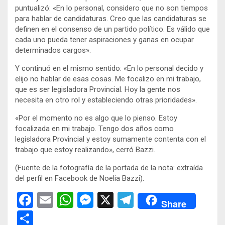
puntualizó: «En lo personal, considero que no son tiempos
para hablar de candidaturas. Creo que las candidaturas se
definen en el consenso de un partido político. Es válido que
cada uno pueda tener aspiraciones y ganas en ocupar
determinados cargos».
Y continuó en el mismo sentido: «En lo personal decido y
elijo no hablar de esas cosas. Me focalizo en mi trabajo,
que es ser legisladora Provincial. Hoy la gente nos
necesita en otro rol y estableciendo otras prioridades».
«Por el momento no es algo que lo pienso. Estoy
focalizada en mi trabajo. Tengo dos años como
legisladora Provincial y estoy sumamente contenta con el
trabajo que estoy realizando», cerró Bazzi.
(Fuente de la fotografía de la portada de la nota: extraída
del perfil en Facebook de Noelia Bazzi).
F
E
W
M
X
T
Share
a
m
h
es
el
C