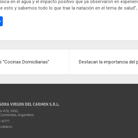
física en el agua y el impacto positivo que ya observaron en experie
de esto y sabemos todo lo que trae la natación en el tema de salud”,
C
o
m
p
ar
 “Cocinas Domiciliarias”
Destacan la importancia del p
tir