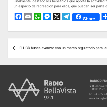
Finalmente, destacó los beneficios que aporta la actividad 
un espacio de recreación para ellos, que puedan ser parte 
F
E
W
M
X
T
Share
a
m
h
es
el
ce
ail
at
se
e
b
s
n
gr
Navegación
o
A
g
a
El HCD busca avanzar con un marco regulatorio para las
de
o
p
er
m
k
p
entradas