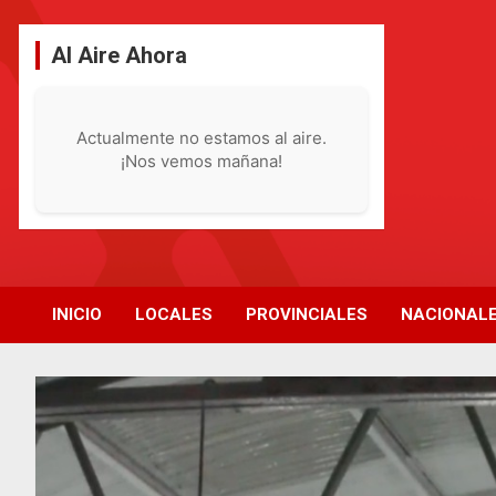
Saltar
al
Al Aire Ahora
contenido
Actualmente no estamos al aire.
¡Nos vemos mañana!
INICIO
LOCALES
PROVINCIALES
NACIONAL