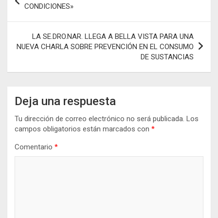
o
p
er
m
ar
de
CONDICIONES»
k
p
tir
entradas
LA SE.DRO.NAR. LLEGA A BELLA VISTA PARA UNA
NUEVA CHARLA SOBRE PREVENCIÓN EN EL CONSUMO
DE SUSTANCIAS
Deja una respuesta
Tu dirección de correo electrónico no será publicada.
Los
campos obligatorios están marcados con
*
Comentario
*