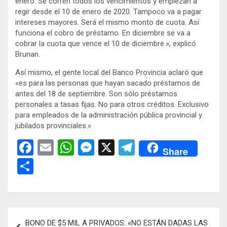
enero. Se corren todos los vencimientos y empiezan a
regir desde el 10 de enero de 2020. Tampoco va a pagar
intereses mayores. Será el mismo monto de cuota. Así
funciona el cobro de préstamo. En diciembre se va a
cobrar la cuota que vence el 10 de diciembre.», explicó
Brunan.
Así mismo, el gente local del Banco Provincia aclaró que
«es para las personas que hayan sacado préstamos de
antes del 18 de septiembre. Son sólo préstamos
personales a tasas fijas. No para otros créditos. Exclusivo
para empleados de la administración pública provincial y
jubilados provinciales.»
F
E
W
M
X
T
Share
a
m
h
es
el
C
ce
ail
at
se
e
o
b
s
n
gr
m
o
A
g
a
p
Navegación
BONO DE $5 MIL A PRIVADOS: «NO ESTÁN DADAS LAS