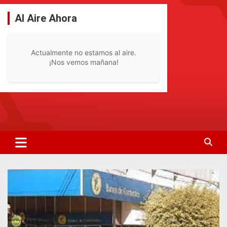
Saltar
al
Al Aire Ahora
contenido
Actualmente no estamos al aire.
¡Nos vemos mañana!
La Radio De Tu Ciudad
Radio Bella Vista 92.1