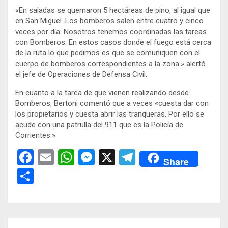
«En saladas se quemaron 5 hectáreas de pino, al igual que
en San Miguel. Los bomberos salen entre cuatro y cinco
veces por día. Nosotros tenemos coordinadas las tareas
con Bomberos. En estos casos donde el fuego está cerca
de la ruta lo que pedimos es que se comuniquen con el
cuerpo de bomberos correspondientes a la zona.» alertó
el jefe de Operaciones de Defensa Civil.
En cuanto a la tarea de que vienen realizando desde
Bomberos, Bertoni comentó que a veces «cuesta dar con
los propietarios y cuesta abrir las tranqueras. Por ello se
acude con una patrulla del 911 que es la Policía de
Corrientes.»
F
E
W
M
X
T
Share
a
m
h
es
el
C
ce
ail
at
se
e
o
b
s
n
gr
m
o
A
g
a
p
Navegación