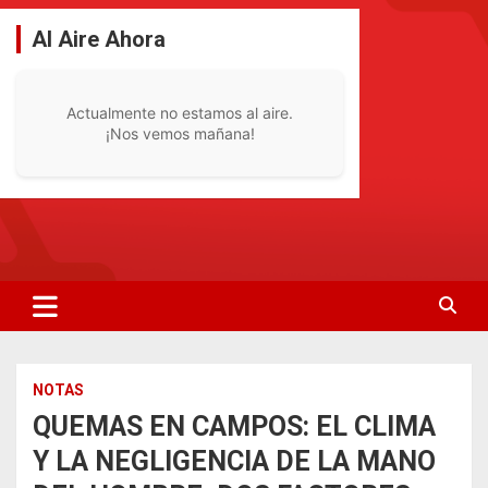
Saltar
al
Al Aire Ahora
contenido
Actualmente no estamos al aire.
¡Nos vemos mañana!
La Radio De Tu Ciudad
Radio Bella Vista 92.1
NOTAS
QUEMAS EN CAMPOS: EL CLIMA
Y LA NEGLIGENCIA DE LA MANO