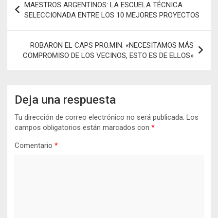
MAESTROS ARGENTINOS: LA ESCUELA TÉCNICA
o
p
er
m
ar
de
SELECCIONADA ENTRE LOS 10 MEJORES PROYECTOS
k
p
tir
entradas
ROBARON EL CAPS PRO.MIN: «NECESITAMOS MÁS
COMPROMISO DE LOS VECINOS, ESTO ES DE ELLOS»
Deja una respuesta
Tu dirección de correo electrónico no será publicada.
Los
campos obligatorios están marcados con
*
Comentario
*