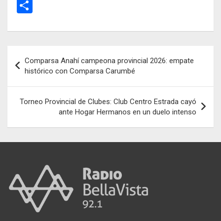
a
m
h
es
el
C
ce
ail
at
se
e
o
b
s
n
gr
m
o
A
g
a
p
Navegación
Comparsa Anahí campeona provincial 2026: empate
o
p
er
m
ar
de
histórico con Comparsa Carumbé
k
p
tir
entradas
Torneo Provincial de Clubes: Club Centro Estrada cayó
ante Hogar Hermanos en un duelo intenso