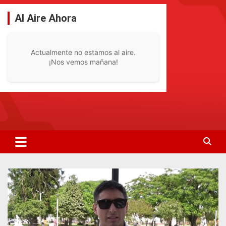
Saltar
al
Al Aire Ahora
contenido
Actualmente no estamos al aire.
¡Nos vemos mañana!
La Radio De Tu Ciudad
Radio Bella Vista 92.1