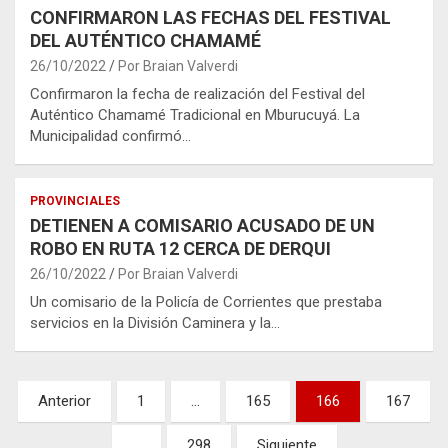
CONFIRMARON LAS FECHAS DEL FESTIVAL
DEL AUTÉNTICO CHAMAMÉ
26/10/2022
Por Braian Valverdi
Confirmaron la fecha de realización del Festival del
Auténtico Chamamé Tradicional en Mburucuyá. La
Municipalidad confirmó…
PROVINCIALES
DETIENEN A COMISARIO ACUSADO DE UN
ROBO EN RUTA 12 CERCA DE DERQUI
26/10/2022
Por Braian Valverdi
Un comisario de la Policía de Corrientes que prestaba
servicios en la División Caminera y la…
Paginación
Anterior
1
…
165
166
167
de
…
298
Siguiente