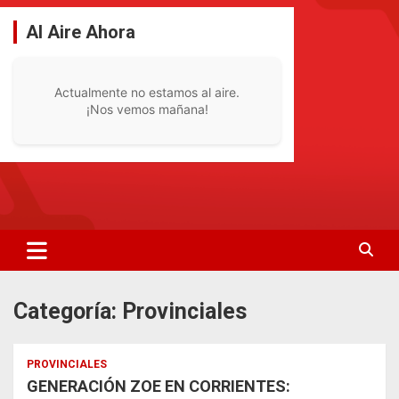
Saltar
al
Al Aire Ahora
contenido
Actualmente no estamos al aire.
¡Nos vemos mañana!
La Radio De Tu Ciudad
Radio Bella Vista 92.1
Categoría:
Provinciales
PROVINCIALES
GENERACIÓN ZOE EN CORRIENTES: