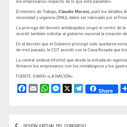
los empresarios respecto de lo que está pasando».
El ministro de Trabajo,
Claudio Moroni,
pulió los detalles 
necesidad y urgencia (DNU), debió ser rubricado por el Pres
La prórroga del decreto antidespidos ocupó el centro de l
acordó también solicitar al gobierno nacional la creación 
En el decreto que el Gobierno prorrogó solo quedaron exce
de mes pasado, la CGT acordó con la Casa Rosada que los t
La central sindical informó que desde la entrada en vigen
firmaron los empresarios con los metalúrgicos y los gastr
FUENTE: DIARIO «LA NACIÓN».
F
E
W
M
X
T
Share
a
m
h
es
el
ce
ail
at
se
e
b
s
n
gr
Navegación
o
A
g
a
SESIÓN VIRTUAL DEL CONGRESO