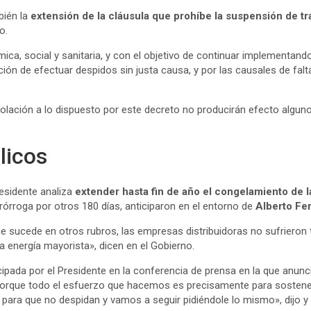
bién la
extensión de la cláusula que prohíbe la suspensión de t
o.
ca, social y sanitaria, y con el objetivo de continuar implementando
ición de efectuar despidos sin justa causa, y por las causales de fal
lación a lo dispuesto por este decreto no producirán efecto alguno,
licos
residente analiza
extender hasta fin de año el congelamiento de l
órroga por otros 180 días, anticiparon en el entorno de
Alberto Fe
ue sucede en otros rubros, las empresas distribuidoras no sufriero
 energía mayorista», dicen en el Gobierno.
cipada por el Presidente en la conferencia de prensa en la que anun
 porque todo el esfuerzo que hacemos es precisamente para sostener
para que no despidan y vamos a seguir pidiéndole lo mismo», dijo y