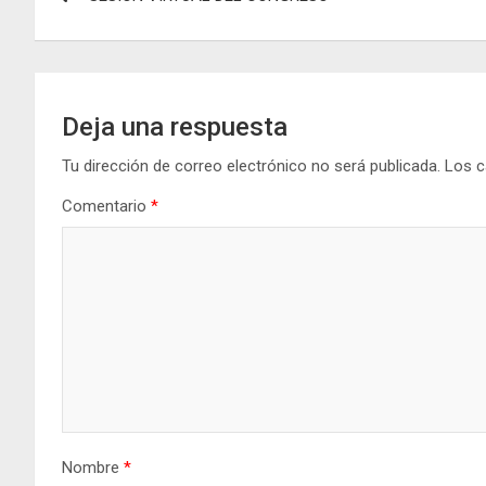
de
o
p
er
m
k
p
entradas
Deja una respuesta
Tu dirección de correo electrónico no será publicada.
Los c
Comentario
*
Nombre
*