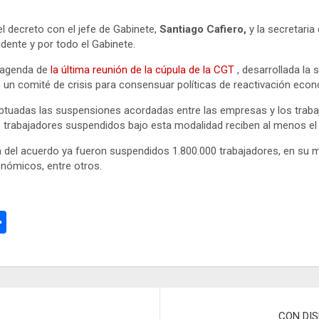
del decreto con el jefe de Gabinete,
Santiago Cafiero,
y la secretaria
idente y por todo el Gabinete.
a agenda de
la última reunión de la cúpula de la CGT
, desarrollada la
de un comité de crisis para consensuar políticas de reactivación ec
ptuadas las suspensiones acordadas entre las empresas y los trabaj
rabajadores suspendidos bajo esta modalidad reciben al menos el 75
cia del acuerdo ya fueron suspendidos 1.800.000 trabajadores, en s
onómicos, entre otros.
C
o
m
p
ar
CON DIS