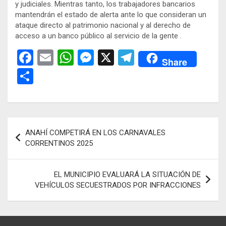
y judiciales. Mientras tanto, los trabajadores bancarios
mantendrán el estado de alerta ante lo que consideran un
ataque directo al patrimonio nacional y al derecho de
acceso a un banco público al servicio de la gente .
F
E
W
M
X
T
Share
a
m
h
es
el
C
ce
ail
at
se
e
o
b
s
n
gr
m
o
A
g
a
p
Navegación
ANAHÍ COMPETIRÁ EN LOS CARNAVALES
o
p
er
m
ar
de
CORRENTINOS 2025
k
p
tir
entradas
EL MUNICIPIO EVALUARÁ LA SITUACIÓN DE
VEHÍCULOS SECUESTRADOS POR INFRACCIONES