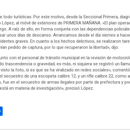
 todo turísticas. Por este motivo, desde la Seccional Primera, diag
iano López, al móvil de exteriores de PRIMERA MAÑANA. «El plan oper
argo. A raíz de ello, en forma conjunta con las dependencias policiale
sar unos días de descanso. Arrancamos desde el día viernes a hacer o
dentes graves. En cuanto a los hechos delictivos, se realizaron tare
 pedido de captura, por lo que recuperaron la libertad», dijo.
unto con el personal de tránsito municipal en la revisión de motoci
o trascendencia o gravedad; es más, ni siquiera se registró un llam
sto la foto, si es que se ha viralizado en redes sociales», comentó 
 el secuestro de una escopeta calibre 12, y un rifle calibre 22, como
, fue en el secuestro de armas ilegales por parte de prefectura y p
 está en materia de investigación», precisó López.
C
o
m