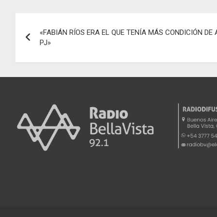
b
s
n
gr
Navegación
o
A
g
a
«FABIÁN RÍOS ERA EL QUE TENÍA MÁS CONDICIÓN DE 
de
o
p
er
m
PJ»
k
p
entradas