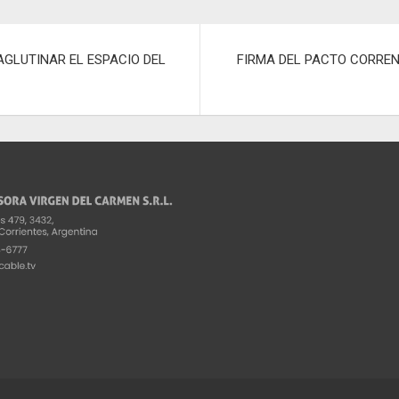
p
ar
AGLUTINAR EL ESPACIO DEL
FIRMA DEL PACTO CORREN
tir