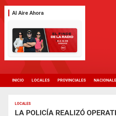
Saltar
al
Al Aire Ahora
contenido
INICIO
LOCALES
PROVINCIALES
NACIONAL
LOCALES
LA POLICÍA REALIZÓ OPERAT