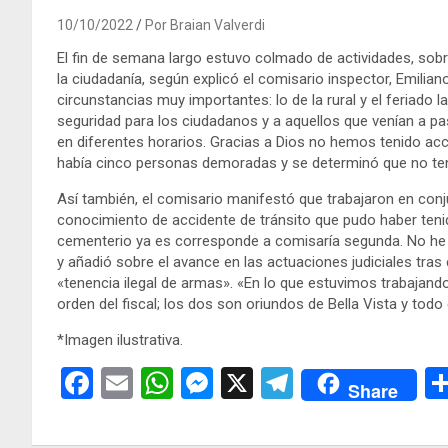
10/10/2022
Por Braian Valverdi
El fin de semana largo estuvo colmado de actividades, sobre
la ciudadanía, según explicó el comisario inspector, Emil
circunstancias muy importantes: lo de la rural y el feriado l
seguridad para los ciudadanos y a aquellos que venían a pa
en diferentes horarios. Gracias a Dios no hemos tenido acci
había cinco personas demoradas y se determinó que no tenían
Así también, el comisario manifestó que trabajaron en conj
conocimiento de accidente de tránsito que pudo haber tenid
cementerio ya es corresponde a comisaría segunda. No he vi
y añadió sobre el avance en las actuaciones judiciales tras
«tenencia ilegal de armas». «En lo que estuvimos trabajando
orden del fiscal; los dos son oriundos de Bella Vista y todo
*Imagen ilustrativa.
F
E
W
M
X
T
Share
a
m
h
es
el
ce
ail
at
se
e