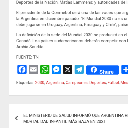
Deportes de la Nación, Matías Lammens; y autoridades de la
El presidente de la Conmebol será una de las voces que ar
la Argentina en diciembre pasado. “El Mundial 2030 no es u
debe jugarse en Uruguay, Argentina, Paraguay y Chile”, pa
La definición de la sede del Mundial 2030 se producirá en 
Canadá. Los países sudamericanos deberán competir con Españ
Arabia Saudita.
FUENTE: TN.
F
E
W
M
X
T
Share
a
m
h
es
el
Etiquetas:
2030
,
Argentina
,
Campeones
,
Deportes
,
Fútbol
,
Mes
ce
ail
at
se
e
b
s
n
gr
o
A
g
a
Navegación
o
p
er
m
EL MINISTERIO DE SALUD INFORMÓ QUE ARGENTINA R
de
MORTALIDAD INFANTIL MÁS BAJA EN 2021
k
p