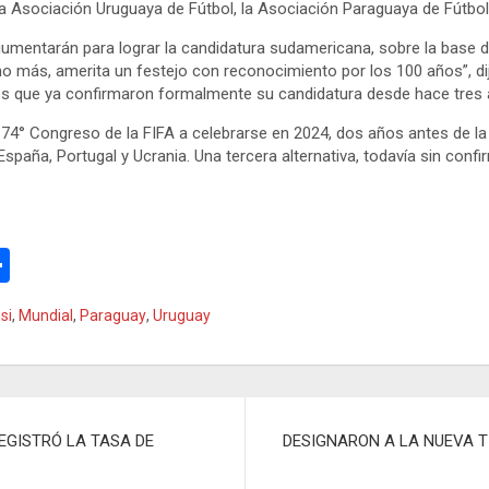
 Asociación Uruguaya de Fútbol, la Asociación Paraguaya de Fútbol y
gumentarán para lograr la candidatura sudamericana, sobre la base 
no más, amerita un festejo con reconocimiento por los 100 años”, di
íses que ya confirmaron formalmente su candidatura desde hace tres
el 74° Congreso de la FIFA a celebrarse en 2024, dos años antes de 
a, Portugal y Ucrania. Una tercera alternativa, todavía sin confirma
C
o
si
,
Mundial
,
Paraguay
,
Uruguay
m
p
ar
tir
EGISTRÓ LA TASA DE
DESIGNARON A LA NUEVA T