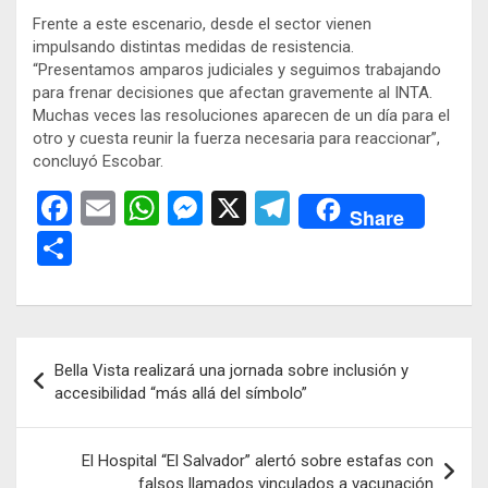
Frente a este escenario, desde el sector vienen
impulsando distintas medidas de resistencia.
“Presentamos amparos judiciales y seguimos trabajando
para frenar decisiones que afectan gravemente al INTA.
Muchas veces las resoluciones aparecen de un día para el
otro y cuesta reunir la fuerza necesaria para reaccionar”,
concluyó Escobar.
F
E
W
M
X
T
Share
a
m
h
es
el
C
ce
ail
at
se
e
o
b
s
n
gr
m
o
A
g
a
p
Navegación
Bella Vista realizará una jornada sobre inclusión y
o
p
er
m
ar
de
accesibilidad “más allá del símbolo”
k
p
tir
entradas
El Hospital “El Salvador” alertó sobre estafas con
falsos llamados vinculados a vacunación