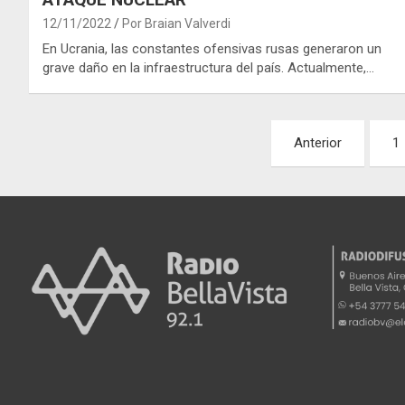
12/11/2022
Por Braian Valverdi
En Ucrania, las constantes ofensivas rusas generaron un
grave daño en la infraestructura del país. Actualmente,…
Paginación
Anterior
1
de
entradas