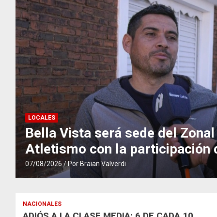
LOCALES
Bella Vista será sede del Zonal
Atletismo con la participación
de la región
07/08/2026
Por Braian Valverdi
NACIONALES
ADIÓS A LA CLASE MEDIA: 6 DE CADA 10