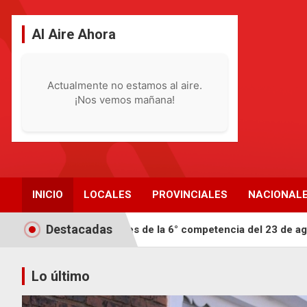
Saltar
al
Al Aire Ahora
contenido
Actualmente no estamos al aire.
¡Nos vemos mañana!
INICIO
LOCALES
PROVINCIALES
NACIONAL
Destacadas
l circuito Toropí antes de la 6° competencia del 23 de agosto
Lo último