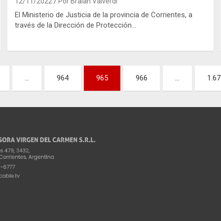
12/11/2022
Por Braian Valverdi
El Ministerio de Justicia de la provincia de Corrientes, a
través de la Dirección de Protección…
…
964
965
966
…
1.67