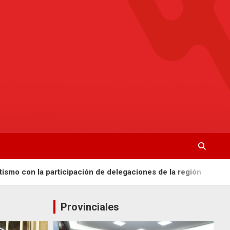
La Radio De Tu Ciudad
Radio Bella Vista 92.1
con la participación de delegaciones de la región
Bella Vi
Provinciales